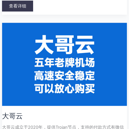
查看详细
大
哥
云
大哥云
大哥云成立于2020年，提供Trojan节点，支持的付款方式有微信