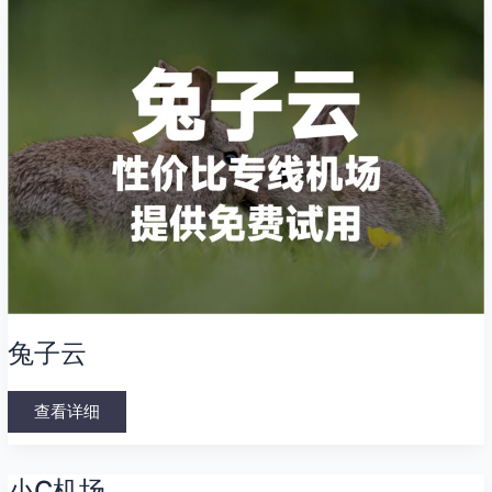
兔
子
云
兔子云
查看详细
小
小C机场