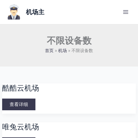
跳
至
机场主
内
容
不限设备数
首页
机场
不限设备数
酷
酷酷云机场
酷
云
机
场
查看详细
唯
唯兔云机场
兔
云
机