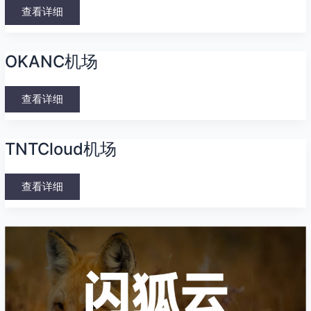
场
查看详细
OKANC
OKANC机场
机
场
查看详细
TNTCloud
TNTCloud机场
机
场
查看详细
闪
狐
云
机
场