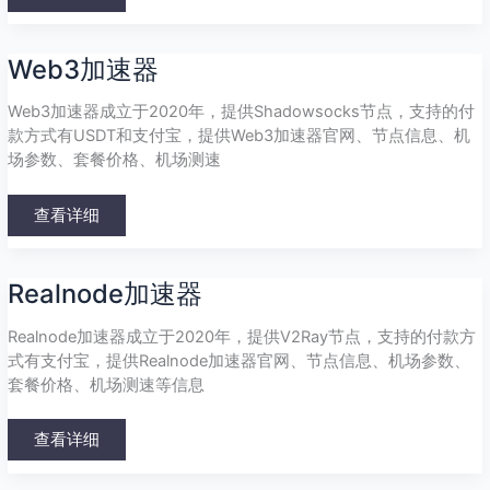
Web3
Web3加速器
加
速
器
Web3加速器成立于2020年，提供Shadowsocks节点，支持的付
款方式有USDT和支付宝，提供Web3加速器官网、节点信息、机
场参数、套餐价格、机场测速
查看详细
Realnode
Realnode加速器
加
速
器
Realnode加速器成立于2020年，提供V2Ray节点，支持的付款方
式有支付宝，提供Realnode加速器官网、节点信息、机场参数、
套餐价格、机场测速等信息
查看详细