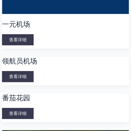
一元机场
查看详细
领
领航员机场
航
员
机
场
查看详细
番
番茄花园
茄
花
园
查看详细