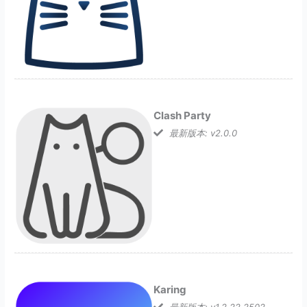
Clash Party
最新版本: v2.0.0
Karing
最新版本: v1.2.22.2502