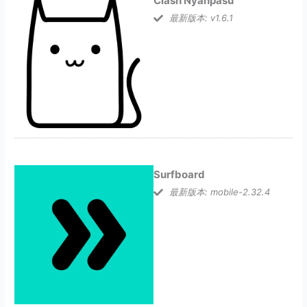
Clash Nyanpasu
最新版本: v1.6.1
Surfboard
最新版本: mobile-2.32.4