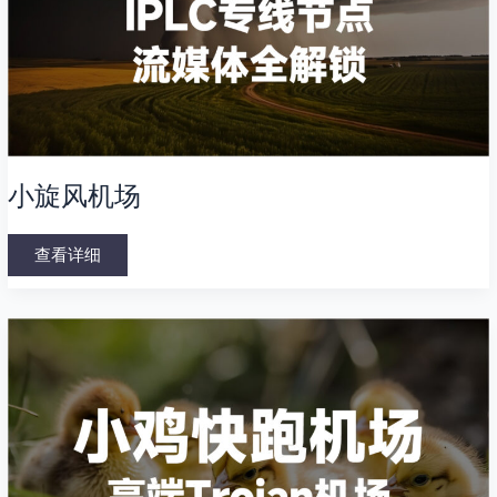
小旋风机场
查看详细
小
鸡
快
跑
机
场