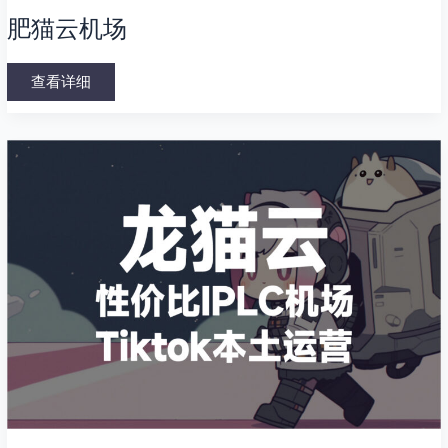
肥猫云机场
查看详细
龙
猫
云
机
场