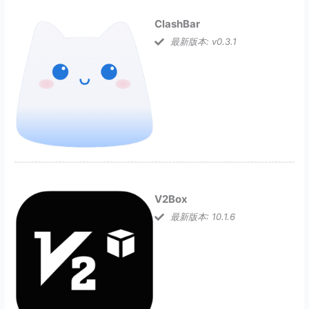
ClashBar
最新版本: v0.3.1
V2Box
最新版本: 10.1.6