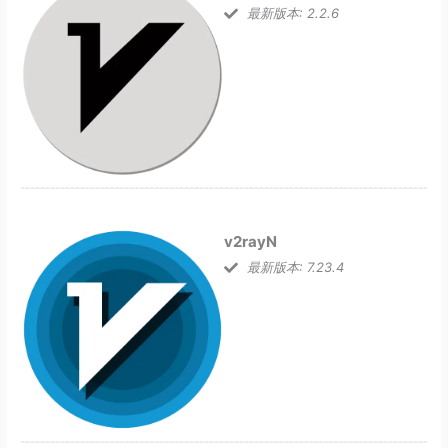
最新版本: 2.2.6
v2rayN
最新版本: 7.23.4