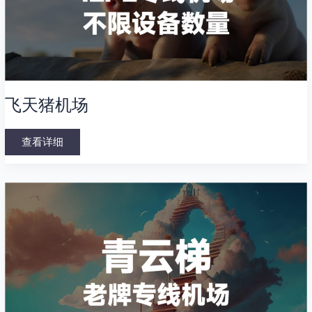
飞天猪机场
查看详细
青
云
梯
机
场