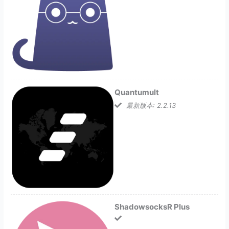
Quantumult
最新版本: 2.2.13
ShadowsocksR Plus