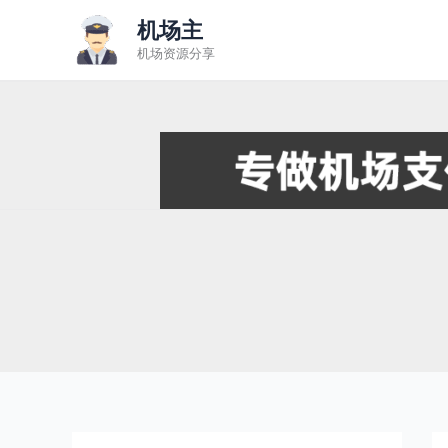
跳
机场主
至
机场资源分享
内
容