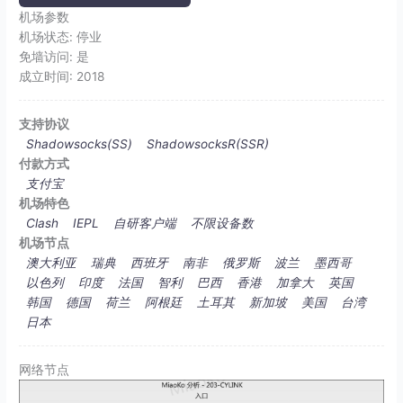
机场参数
机场状态:
停业
免墙访问:
是
成立时间:
2018
支持协议
Shadowsocks(SS)
ShadowsocksR(SSR)
付款方式
支付宝
机场特色
Clash
IEPL
自研客户端
不限设备数
机场节点
澳大利亚
瑞典
西班牙
南非
俄罗斯
波兰
墨西哥
以色列
印度
法国
智利
巴西
香港
加拿大
英国
韩国
德国
荷兰
阿根廷
土耳其
新加坡
美国
台湾
日本
网络节点