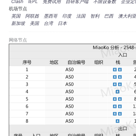
Clash
IEPL
免费试用
自研客户端
不限设备数
企业定
机场节点
英国
阿联酋
墨西哥
印度
法国
智利
巴西
澳大利
新加坡
美国
台湾
日本
网络节点