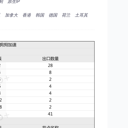
制
原生IP
亚
加拿大
香港
韩国
德国
荷兰
土耳其