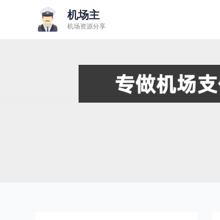
跳
机场主
至
机场资源分享
内
容