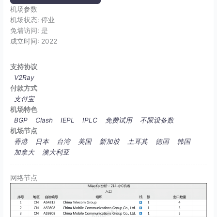
机场参数
机场状态:
停业
免墙访问:
是
成立时间:
2022
支持协议
V2Ray
付款方式
支付宝
机场特色
BGP
Clash
IEPL
IPLC
免费试用
不限设备数
机场节点
香港
日本
台湾
美国
新加坡
土耳其
德国
韩国
加拿大
澳大利亚
网络节点