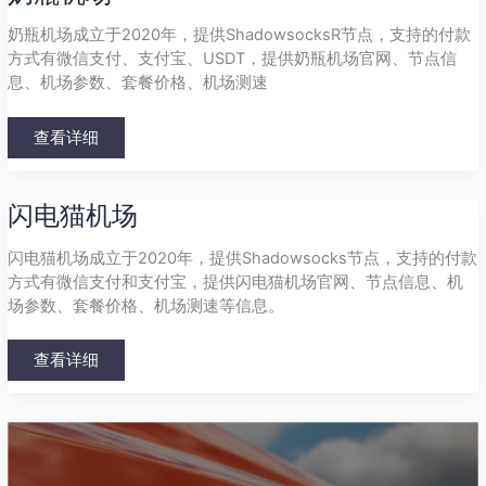
机
场
奶瓶机场成立于2020年，提供ShadowsocksR节点，支持的付款
方式有微信支付、支付宝、USDT，提供奶瓶机场官网、节点信
息、机场参数、套餐价格、机场测速
查看详细
闪
闪电猫机场
电
猫
机
闪电猫机场成立于2020年，提供Shadowsocks节点，支持的付款
场
方式有微信支付和支付宝，提供闪电猫机场官网、节点信息、机
场参数、套餐价格、机场测速等信息。
查看详细
速
云
梯