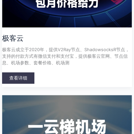
极客云
极客云成立于2020年，提供V2Ray节点、ShadowsocksR节点，
支持的付款方式有微信支付和支付宝，提供极客云官网、节点信
息、机场参数、套餐价格、机场测
查看详细
一
云
梯
机
场