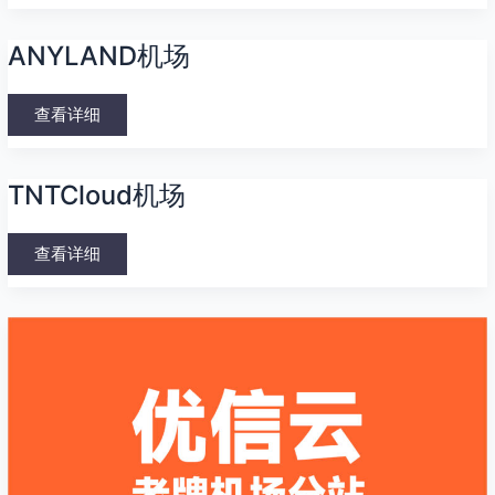
ANYLAND
ANYLAND机场
机
场
查看详细
TNTCloud
TNTCloud机场
机
场
查看详细
优
信
云
机
场