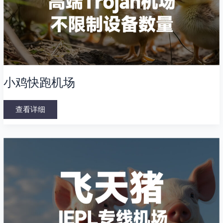
小鸡快跑机场
查看详细
飞
天
猪
机
场