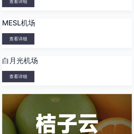
查看详细
MESL
MESL机场
机
场
查看详细
白
白月光机场
月
光
机
场
查看详细
桔
子
云