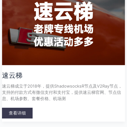
速云梯
速云梯成立于2018年，提供ShadowsocksR节点及V2Ray节点，
支持的付款方式有微信支付和支付宝，提供速云梯官网、节点信
息、机场参数、套餐价格、机场测
查看详细