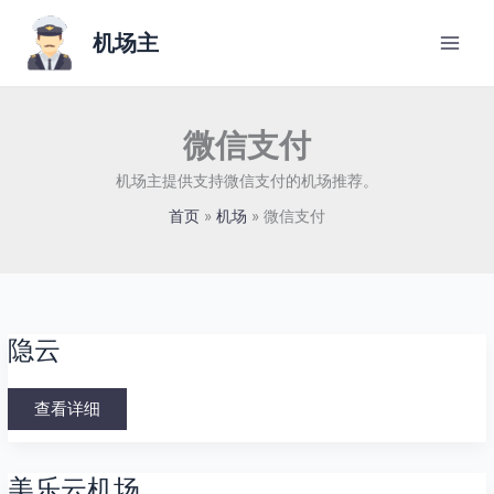
跳
至
机场主
内
容
微信支付
机场主提供支持微信支付的机场推荐。
首页
机场
微信支付
隐
隐云
云
查看详细
美
美乐云机场