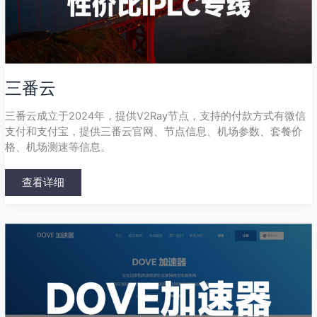
三番云
三番云成立于2024年，提供V2Ray节点，支持的付款方式有微信
支付和支付宝，提供三番云官网、节点信息、机场参数、套餐价
格、机场测速等信息。
查看详细
DOVE
加
速
器