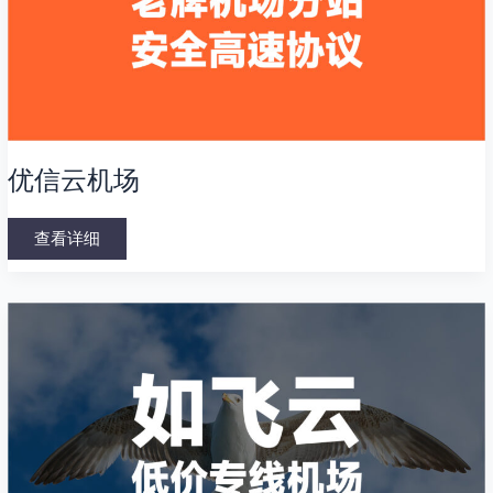
优信云机场
查看详细
如
飞
云
机
场