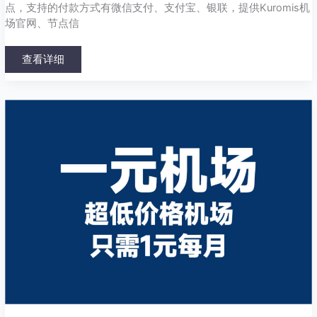
点，支持的付款方式有微信支付、支付宝、银联，提供Kuromis机
场官网、节点信
查看详细
一
元
机
场