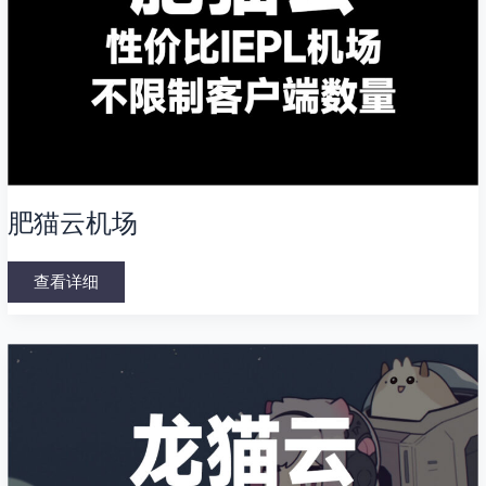
肥猫云机场
查看详细
龙
猫
云
机
场