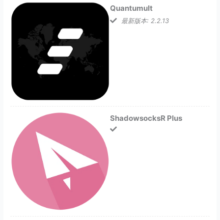
Quantumult
最新版本: 2.2.13
ShadowsocksR Plus