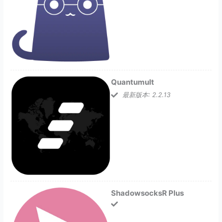
Quantumult
最新版本: 2.2.13
ShadowsocksR Plus