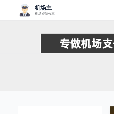
跳
机场主
至
机场资源分享
内
容