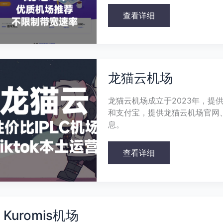
查看详细
龙
猫
龙猫云机场
云
机
场
龙猫云机场成立于2023年，提供
和支付宝，提供龙猫云机场官网
息。
查看详细
Kuromis
机
Kuromis机场
场