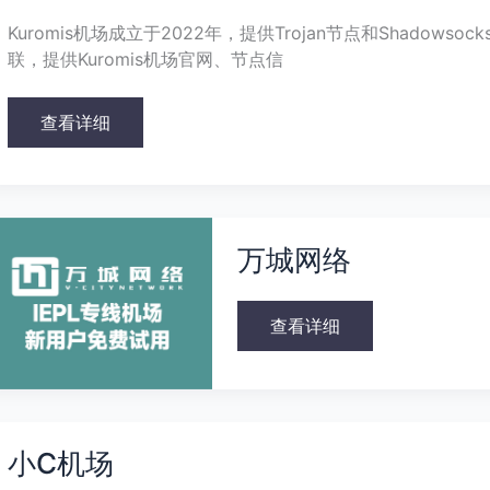
Kuromis机场成立于2022年，提供Trojan节点和Shado
联，提供Kuromis机场官网、节点信
查看详细
万
城
万城网络
网
络
查看详细
小
C
小C机场
机
场