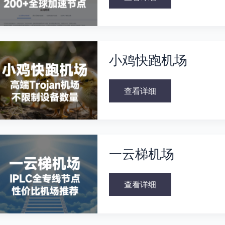
小
鸡
小鸡快跑机场
快
跑
机
场
查看详细
一
云
一云梯机场
梯
机
场
查看详细