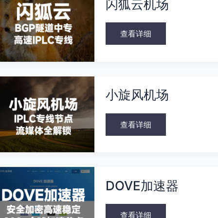
闪狐云机场
云
机
场
查看详细
小
旋
小旋风机场
风
机
场
查看详细
DOVE
加
DOVE加速器
速
器
查看详细