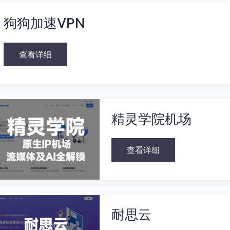
狗
狗
狗狗加速VPN
加
速
VPN
查看详细
精
灵
精灵学院机场
学
院
机
场
查看详细
耐
思
耐思云
云