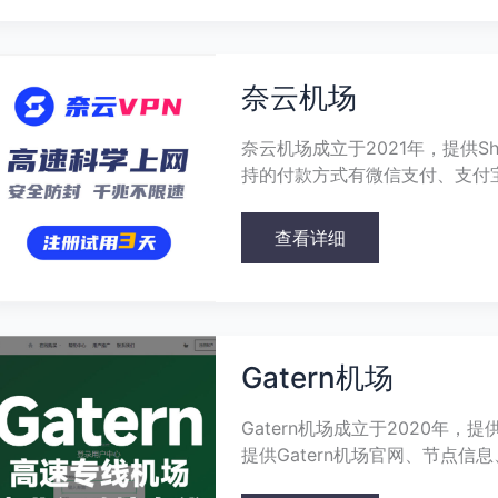
奈
云
奈云机场
机
场
奈云机场成立于2021年，提供Sha
持的付款方式有微信支付、支付
查看详细
Gatern
机
Gatern机场
场
Gatern机场成立于2020年，
提供Gatern机场官网、节点