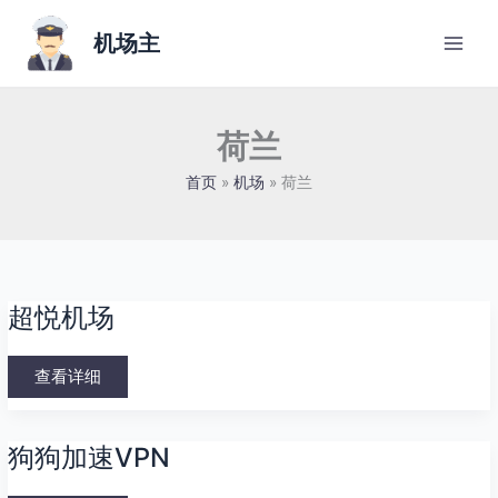
跳
至
机场主
内
容
荷兰
首页
机场
荷兰
超
超悦机场
悦
机
场
查看详细
狗
狗狗加速VPN
狗
加
速