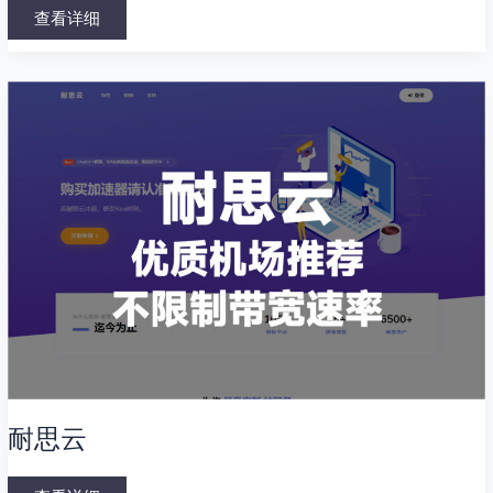
VPN
查看详细
耐
思
云
耐思云