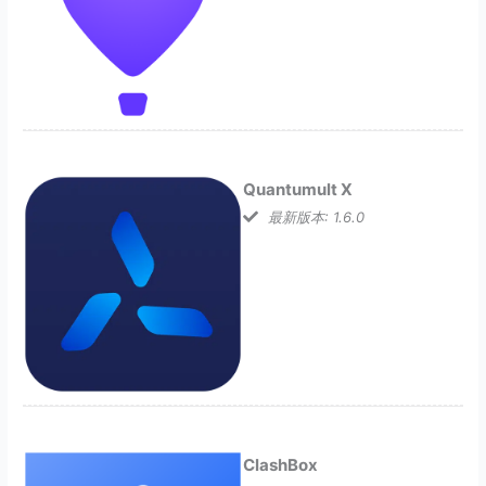
Quantumult X
最新版本: 1.6.0
ClashBox