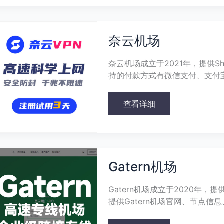
奈
云
奈云机场
机
场
奈云机场成立于2021年，提供Sha
持的付款方式有微信支付、支付
查看详细
Gatern
机
Gatern机场
场
Gatern机场成立于2020年，
提供Gatern机场官网、节点