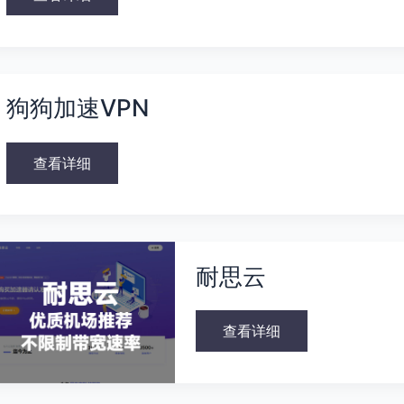
狗
狗
狗狗加速VPN
加
速
VPN
查看详细
耐
思
耐思云
云
查看详细