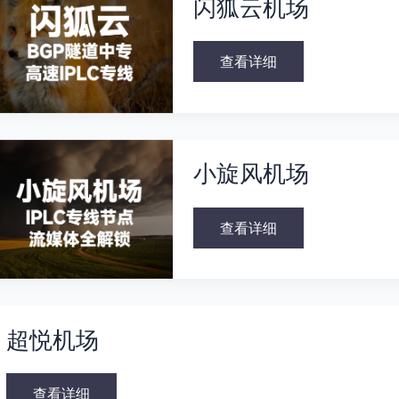
闪狐云机场
云
机
场
查看详细
小
旋
小旋风机场
风
机
场
查看详细
超
悦
超悦机场
机
场
查看详细