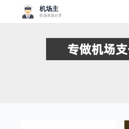
跳
机场主
至
机场资源分享
内
容