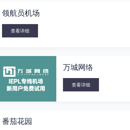
领
航
领航员机场
员
机
场
查看详细
万
城
万城网络
网
络
查看详细
番
茄
番茄花园
花
园