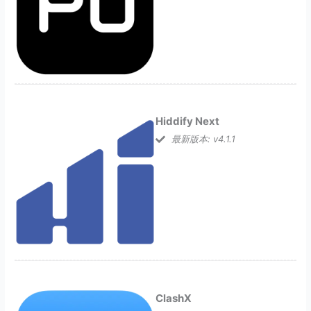
Hiddify Next
最新版本: v4.1.1
ClashX