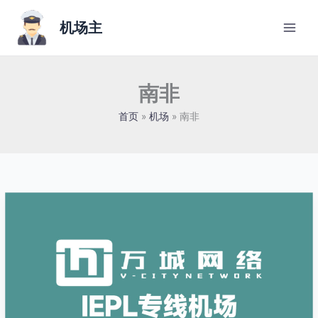
跳
至
机场主
内
容
南非
首页
机场
南非
万
城
网
络