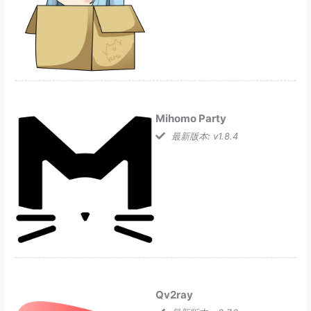
Mihomo Party
最新版本: v1.8.4
Qv2ray