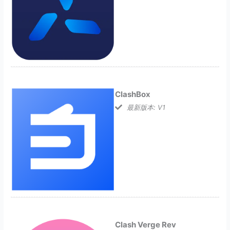
ClashBox
最新版本: V1
Clash Verge Rev