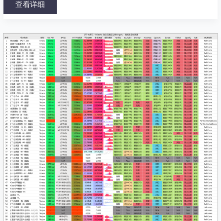
查看详细
大
哥
云
唐
山
电
信
2024-
01-
25