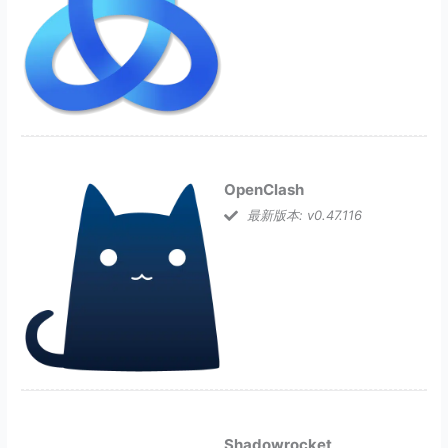
OpenClash
最新版本: v0.47.116
Shadowrocket