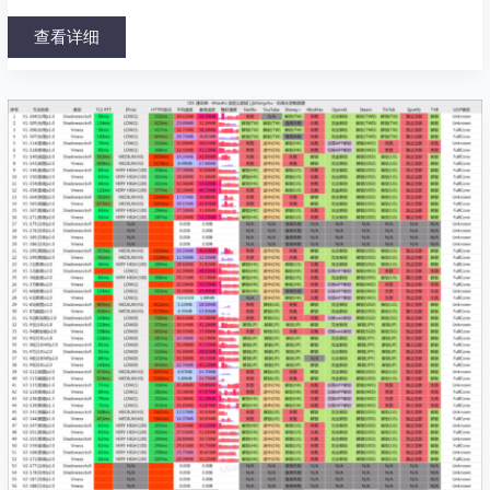
查看详细
速
云
梯
唐
山
电
信
2024-
02-
21