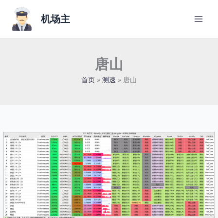
跳
至
机场主
内
容
唐山
首页
测速
唐山
兔
子
云
唐
山
电
信
2024-
02-
26