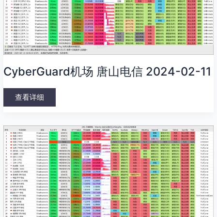
山
电
信
2024-
02-
11
CyberGuard机场 唐山电信 2024-02-11
查看详细
万
城
网
络
唐
山
电
信
2024-
02-
09