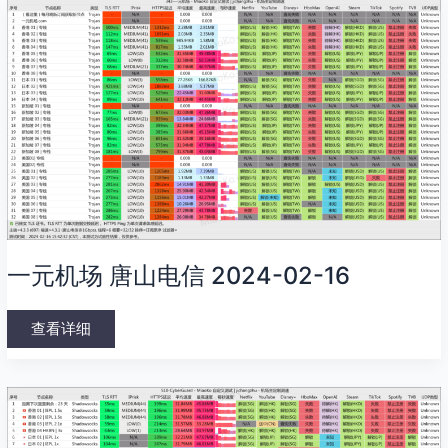
一
元
机
场
唐
山
电
信
2024-
02-
16
一元机场 唐山电信 2024-02-16
查看详细
CyberGuard
机
场
唐