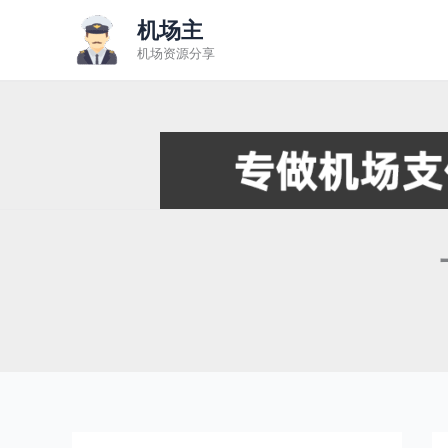
跳
机场主
至
机场资源分享
内
容