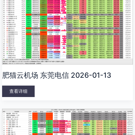
肥猫云机场 东莞电信 2026-01-13
查看详细
大
哥
云
东
莞
电