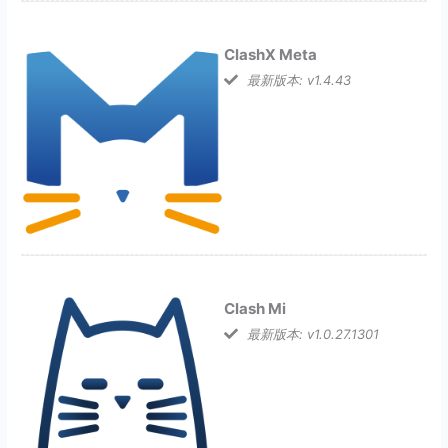
ClashX Meta
最新版本: v1.4.43
Clash Mi
最新版本: v1.0.27.1301