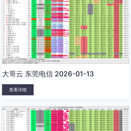
信
2026-
01-
13
大哥云 东莞电信 2026-01-13
查看详细
一
云
梯
东
莞
电