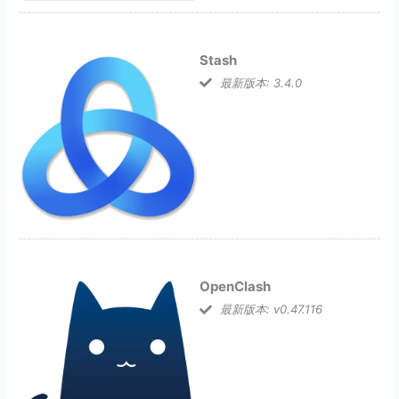
Stash
最新版本: 3.4.0
OpenClash
最新版本: v0.47.116