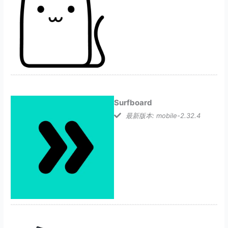
Surfboard
最新版本: mobile-2.32.4