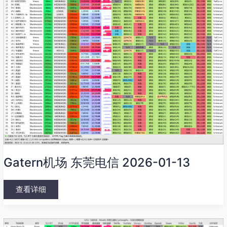
Gatern机场 东莞电信 2026-01-13
查看详细
飞