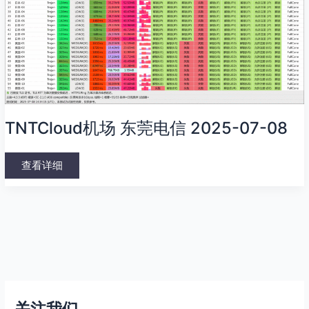
TNTCloud机场 东莞电信 2025-07-08
查看详细
关注我们