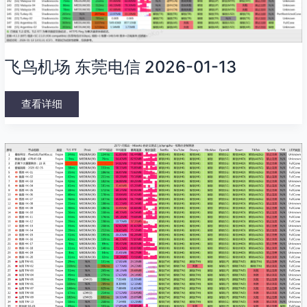
飞鸟机场 东莞电信 2026-01-13
查看详细
闪
狐
云
机
场
东
莞
电
信
2026-
01-
13