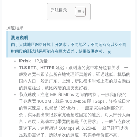
导航目录
测速结果
测速说明
由于大陆地区网络环境十分复杂，不同地区，不同运营商以及不同
×
时间段的测试结果可能存在巨大误差，结果仅供参考。
IPrisk
：IP质量
TLS RTT、HTTPS
延迟：跟测速的宽带本身也有关系，一
般测速宽带跟节点所在地物理距离越近，延迟越低。机场的
国内入口一般是广东、上海，所以很多时候上海的朋友跑出
的测速延迟，就比内陆的朋友更好看。
节点速度
：注意 MB 和 Mbps 之间的转换，一般我们说的
千兆家宽 1000M，就是 1000Mbps 即 1Gbps，转换成日常
的带宽速度，也就是 125Mb/​s 。一般家宽会给到部分冗
余，实际测出来很多家宽会超过固定的速度。对大部分人而
言，速度，跑满本地带宽的都是「伪需求」，一般节点多次
测速下来，速度超过 50Mbps 或 6.25MB ，就已经可以满
足观影需求了。所以单次的测速，其实参考价值不高。