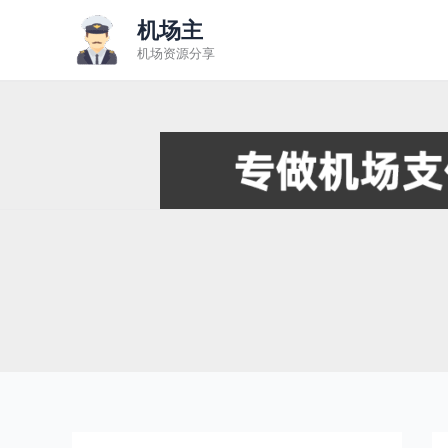
跳
机场主
至
机场资源分享
内
容