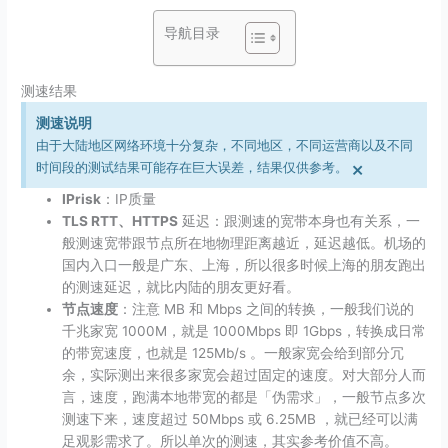
导航目录
测速结果
测速说明
由于大陆地区网络环境十分复杂，不同地区，不同运营商以及不同
×
时间段的测试结果可能存在巨大误差，结果仅供参考。
IPrisk
：IP质量
TLS RTT、HTTPS
延迟：跟测速的宽带本身也有关系，一
般测速宽带跟节点所在地物理距离越近，延迟越低。机场的
国内入口一般是广东、上海，所以很多时候上海的朋友跑出
的测速延迟，就比内陆的朋友更好看。
节点速度
：注意 MB 和 Mbps 之间的转换，一般我们说的
千兆家宽 1000M，就是 1000Mbps 即 1Gbps，转换成日常
的带宽速度，也就是 125Mb/​s 。一般家宽会给到部分冗
余，实际测出来很多家宽会超过固定的速度。对大部分人而
言，速度，跑满本地带宽的都是「伪需求」，一般节点多次
测速下来，速度超过 50Mbps 或 6.25MB ，就已经可以满
足观影需求了。所以单次的测速，其实参考价值不高。