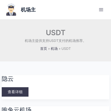
跳
至
机场主
内
容
USDT
机场主提供支持USDT支付的机场推荐。
首页
机场
USDT
隐
隐云
云
查看详细
唯
唯兔云机场