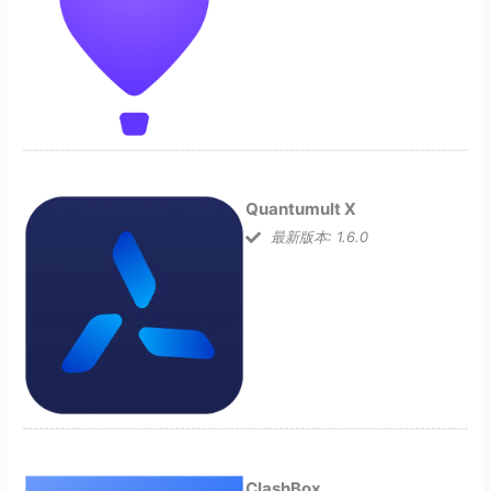
Quantumult X
最新版本: 1.6.0
ClashBox