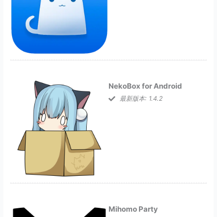
NekoBox for Android
最新版本: 1.4.2
Mihomo Party