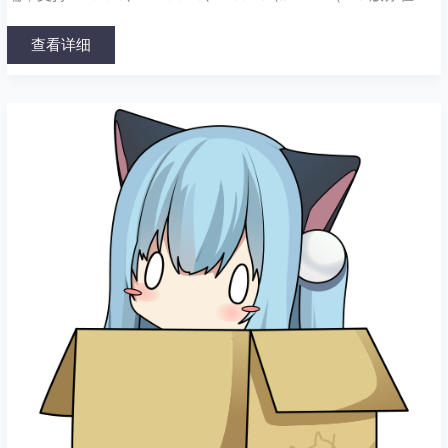
查看详细
NekoBox
for
Android