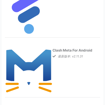
Clash Meta For Android
最新版本: v2.11.31