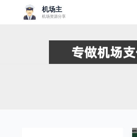
跳
机场主
至
机场资源分享
内
容